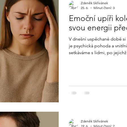
Zdeněk Skřivánek
25. 6.
Minut čtení: 3
Emoční upíři kol
svou energii pře
V dnešní uspěchané době si s
je psychická pohoda a vnitřn
setkáváme s lidmi, po jejichž
podráždění nebo bez energie
neviditelní vysavači naší život
nimi chránit vlastní energii?
Zdeněk Skřivánek
19. 6.
Minut čtení: 2