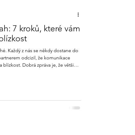
tah: 7 kroků, které vám
lízkost
hé. Každý z nás se někdy dostane do
partnerem odcizil, že komunikace
ráva je, že většinu
hle a bez práce — ale vědomě, krok za