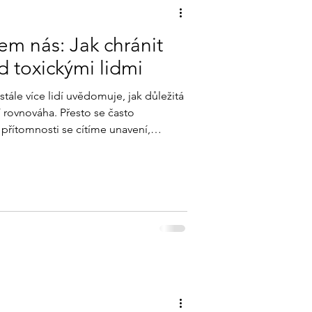
em nás: Jak chránit
d toxickými lidmi
tále více lidí uvědomuje, jak důležitá
í rovnováha. Přesto se často
 přítomnosti se cítíme unavení,
. Říká se jim „emoční upíři“ –
ní síly. Jak je rozpoznat a jak si před