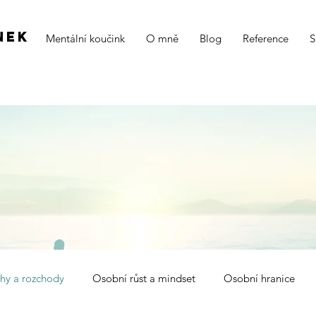
nek
Mentální koučink
O mně
Blog
Reference
S
hy a rozchody
Osobní růst a mindset
Osobní hranice