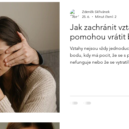
Zdeněk Skřivánek
25. 6.
Minut čtení: 2
Jak zachránit vz
pomohou vrátit b
Vztahy nejsou vždy jednoduc
bodu, kdy má pocit, že se s 
nefunguje nebo že se vytratila blízkost. Dobrá zp
vztahů lze zachránit. Ne ryc
krokem.