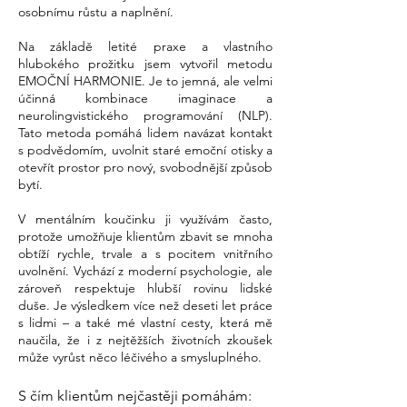
osobnímu růstu a naplnění.
Na základě letité praxe a vlastního
hlubokého prožitku jsem vytvořil metodu
EMOČNÍ HARMONIE. Je to jemná, ale velmi
účinná kombinace imaginace a
neurolingvistického programování (NLP).
Tato metoda pomáhá lidem navázat kontakt
s podvědomím, uvolnit staré emoční otisky a
otevřít prostor pro nový, svobodnější způsob
bytí.
V mentálním koučinku ji využívám často,
protože umožňuje klientům zbavit se mnoha
obtíží rychle, trvale a s pocitem vnitřního
uvolnění. Vychází z moderní psychologie, ale
zároveň respektuje hlubší rovinu lidské
duše. Je výsledkem více než deseti let práce
s lidmi – a také mé vlastní cesty, která mě
naučila, že i z nejtěžších životních zkoušek
může vyrůst něco léčivého a smysluplného.
S čím klientům nejčastěji pomáhám: