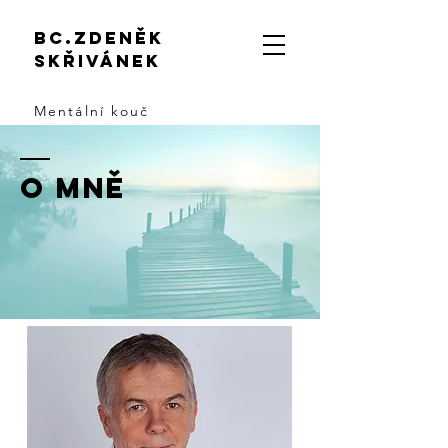
Bc.zdeněk
skřivánek
Mentální kouč
o mně