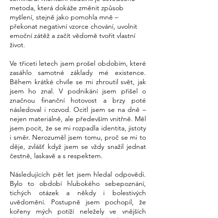
metoda, která dokáže změnit způsob
myšlení, stejně jako pomohla mně –
překonat negativní vzorce chování, uvolnit
emoční zátěž a začít vědomě tvořit vlastní
život.
Ve třiceti letech jsem prošel obdobím, které
zasáhlo samotné základy mé existence.
Během krátké chvíle se mi zhroutil svět, jak
jsem ho znal. V podnikání jsem přišel o
značnou finanční hotovost a brzy poté
následoval i rozvod. Ocitl jsem se na dně –
nejen materiálně, ale především vnitřně. Měl
jsem pocit, že se mi rozpadla identita, jistoty
i směr. Nerozuměl jsem tomu, proč se mi to
děje, zvlášť když jsem se vždy snažil jednat
čestně, laskavě a s respektem.
Následujících pět let jsem hledal odpovědi.
Bylo to období hlubokého sebepoznání,
tichých otázek a někdy i bolestivých
uvědomění. Postupně jsem pochopil, že
kořeny mých potíží neležely ve vnějších