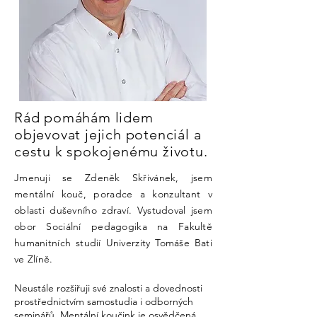
Rád pomáhám lidem
objevovat jejich potenciál a
cestu k spokojenému životu.
Jmenuji se Zdeněk Skřivánek, jsem
mentální kouč, poradce a konzultant v
oblasti duševního zdraví. Vystudoval jsem
obor Sociální pedagogika na Fakultě
humanitních studií Univerzity Tomáše Bati
ve Zlíně.
Neustále rozšiřuji své znalosti a dovednosti
prostřednictvím samostudia i odborných
seminářů. Mentální koučink je osvědčená