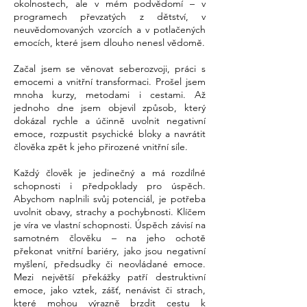
okolnostech, ale v mém podvědomí – v
programech převzatých z dětství, v
neuvědomovaných vzorcích a v potlačených
emocích, které jsem dlouho nenesl vědomě.
Začal jsem se věnovat seberozvoji, práci s
emocemi a vnitřní transformaci. Prošel jsem
mnoha kurzy, metodami i cestami. Až
jednoho dne jsem objevil způsob, který
dokázal rychle a účinně uvolnit negativní
emoce, rozpustit psychické bloky a navrátit
člověka zpět k jeho přirozené vnitřní síle.
Každý člověk je jedinečný a má rozdílné
schopnosti i předpoklady pro úspěch.
Abychom naplnili svůj potenciál, je potřeba
uvolnit obavy, strachy a pochybnosti. Klíčem
je víra ve vlastní schopnosti. Úspěch závisí na
samotném člověku – na jeho ochotě
překonat vnitřní bariéry, jako jsou negativní
myšlení, předsudky či neovládané emoce.
Mezi největší překážky patří destruktivní
emoce, jako vztek, zášť, nenávist či strach,
které mohou výrazně brzdit cestu k