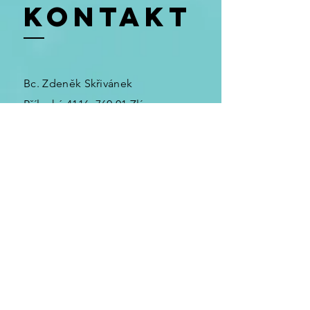
kontakt
Bc. Zdeněk Skřivánek
Přílucká 4116, 760 01 Zlín
Tel:
732 160 499
Možnost konzultace online nebo
osobně ve Zlíně.
Domluvte si úvodní 30minutovou
online konzultaci ZDARMA a bez
závazků.