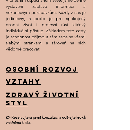
V dnešním uspěchaném světě jsme denně
vystaveni záplavě informací a
nekonečným požadavkům. Každý z nás je
jedinečný, a proto je pro spokojený
osobní život i profesní růst klíčový
individuální přístup. Základem této cesty
je schopnost přijmout sám sebe se všemi
slabými stránkami a zároveň na nich
vědomě pracovat.
Osobní rozvoj​​​​​
​​​Vztahy​​​
​​​​​Zdravý životní
styl
👉 Rezervujte si první konzultaci a udělejte krok k
vnitřnímu klidu.