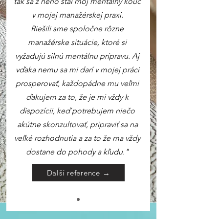
tak sa z neho stal môj mentálny kouč
v mojej manažérskej praxi.
Riešili sme spoločne rôzne
manažérske situácie, ktoré si
vyžadujú silnú mentálnu prípravu. Aj
vďaka nemu sa mi darí v mojej práci
prosperovať, každopádne mu veľmi
ďakujem za to, že je mi vždy k
dispozícii, keď potrebujem niečo
akútne skonzultovať, pripraviť sa na
veľké rozhodnutia a za to že ma vždy
dostane do pohody a kľudu.
"
Další reference →