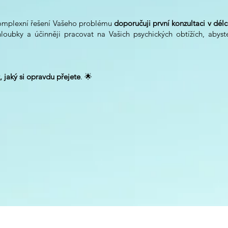
komplexní řešení Vašeho problému
doporučuji první konzultaci v dél
loubky a účinněji pracovat na Vašich psychických obtížích, abys
.
t, jaký si opravdu přejete
. 🌟