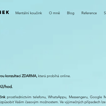
nek
Mentální koučink
O mně
Blog
Reference
S
ou konzultaci
ZDARMA,
která probíhá online.
Kč/hod.
čink
prostřednictvím telefonu, WhatsAppu, Messengeru, Google 
řizpůsobit Vašim časovým možnostem. Ve výjimečných případech lze