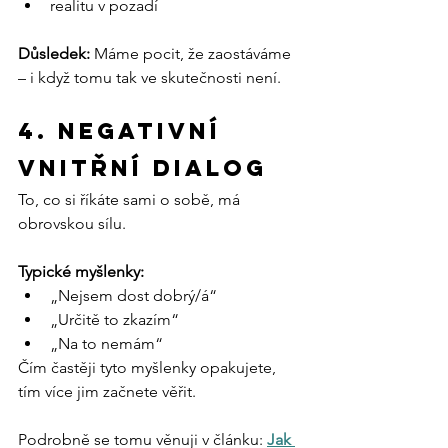
realitu v pozadí
Důsledek: 
Máme pocit, že zaostáváme 
– i když tomu tak ve skutečnosti není.
4. Negativní 
vnitřní dialog
To, co si říkáte sami o sobě, má 
obrovskou sílu.
Typické myšlenky:
„Nejsem dost dobrý/á“
„Určitě to zkazím“
„Na to nemám“
Čím častěji tyto myšlenky opakujete, 
tím více jim začnete věřit.
Podrobně se tomu věnuji v článku: 
Jak 