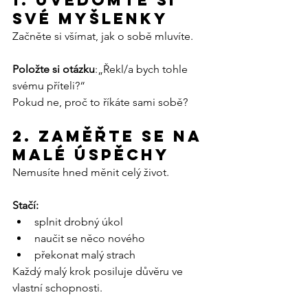
1. Uvědomte si 
své myšlenky
Začněte si všímat, jak o sobě mluvíte.
Položte si otázku
:„Řekl/a bych tohle 
svému příteli?“
Pokud ne, proč to říkáte sami sobě?
2. Zaměřte se na 
malé úspěchy
Nemusíte hned měnit celý život.
Stačí:
splnit drobný úkol
naučit se něco nového
překonat malý strach
Každý malý krok posiluje důvěru ve 
vlastní schopnosti.