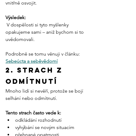
vnitřně osvojit.
Výsledek:
 V dospělosti si tyto myšlenky 
opakujeme sami – aniž bychom si to 
uvědomovali.
Podrobně se tomu věnuji v článku: 
Sebeúcta a seběvědomí
2. Strach z 
odmítnutí
Mnoho lidí si nevěří, protože se bojí 
selhání nebo odmítnutí.
Tento strach často vede k:
odkládání rozhodnutí
vyhýbání se novým situacím
přehnané opatrnosti