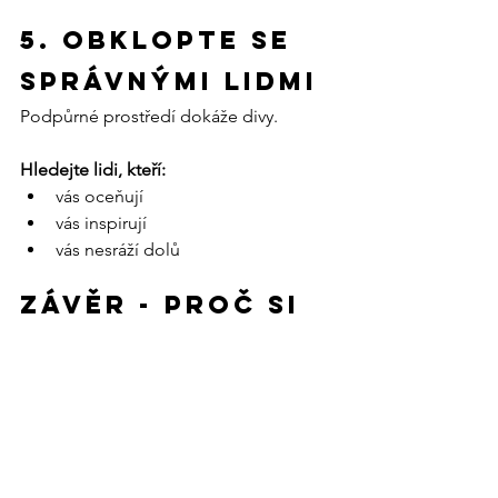
5. Obklopte se 
správnými lidmi
Podpůrné prostředí dokáže divy.
Hledejte lidi, kteří:
vás oceňují
vás inspirují
vás nesráží dolů
Závěr - 
Proč si 
nevěřím
Pocit „nevěřím si“ není něco, s čím 
musíte žít navždy. Je to signál, že si 
zasloužíte více.
Domluv si nezávaznou konzultaci 
ZDARMA a podíváme se na tvoji 