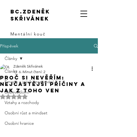
Bc.zdeněk
skřivánek
Mentální kouč
Příspěvek
Články
Zdeněk Skřivánek
Články
17. 6.
Minut čtení: 2
Proč si nevěřím:
Emoce a jejich zpracování
Nejčastější příčiny a
jak z toho ven
Sebevědomí
Hodnoceno NaN z 5 hvězdiček.
Vztahy a rozchody
Osobní růst a mindset
Osobní hranice