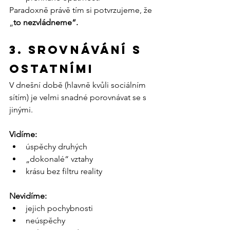
Paradoxně právě tím si potvrzujeme, že 
„
to nezvládneme“.
3. Srovnávání s 
ostatními
V dnešní době (hlavně kvůli sociálním 
sítím) je velmi snadné porovnávat se s 
jinými.
Vidíme:
úspěchy druhých
„dokonalé“ vztahy
krásu bez filtru reality
Nevidíme:
jejich pochybnosti
neúspěchy