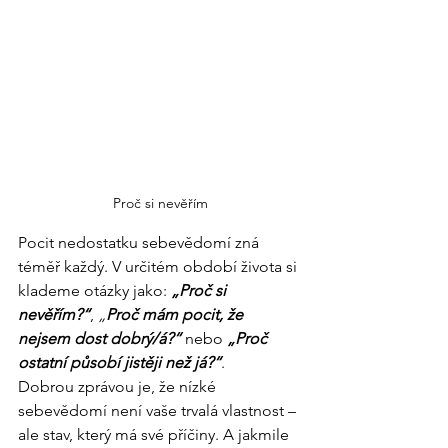
Proč si nevěřím
Pocit nedostatku sebevědomí zná 
téměř každý. V určitém období života si 
klademe otázky jako: 
„Proč si 
nevěřím?“
, 
„
Proč mám pocit, že 
nejsem dost dobrý/á?“
 nebo 
„Proč 
ostatní působí jistěji než já?“
.
Dobrou zprávou je, že nízké 
sebevědomí není vaše trvalá vlastnost – 
ale stav, který má své příčiny. A jakmile 