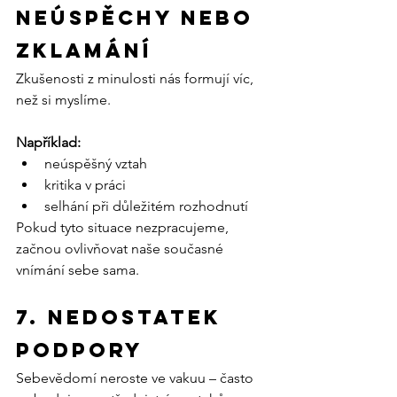
neúspěchy nebo 
zklamání
Zkušenosti z minulosti nás formují víc, 
než si myslíme.
Například:
neúspěšný vztah
kritika v práci
selhání při důležitém rozhodnutí
Pokud tyto situace nezpracujeme, 
začnou ovlivňovat naše současné 
vnímání sebe sama.
7. Nedostatek 
podpory
Sebevědomí neroste ve vakuu – často 