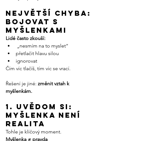
Největší chyba: 
bojovat s 
myšlenkami
Lidé často zkouší:
 „nesmím na to myslet“
přetlačit hlavu silou
ignorovat
Čím víc tlačíš, tím víc se vrací.
Řešení je jiné: 
změnit vztah k 
myšlenkám.
1. Uvědom si: 
myšlenka není 
realita
Tohle je klíčový moment.
Myšlenka ≠ pravda