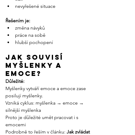
nevyřešené situace
Řešením je:
změna návyků
práce na sobě
hlubší pochopení
Jak souvisí 
myšlenky a 
emoce?
Důležité:
Myšlenky vytváří emoce a emoce zase 
posilují myšlenky.
Vzniká cyklus: myšlenka → emoce → 
silnější myšlenka
Proto je důležité umět pracovat i s 
emocemi
Podrobně to řeším v článku: 
Jak zvládat 