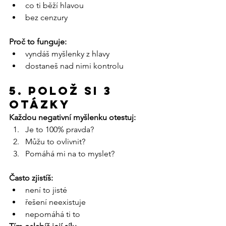
co ti běží hlavou
bez cenzury
Proč to funguje:
vyndáš myšlenky z hlavy
dostaneš nad nimi kontrolu
5. Polož si 3 
otázky
Každou negativní myšlenku otestuj:
Je to 100% pravda?
Můžu to ovlivnit?
Pomáhá mi na to myslet?
Často zjistíš:
není to jisté
řešení neexistuje
nepomáhá ti to