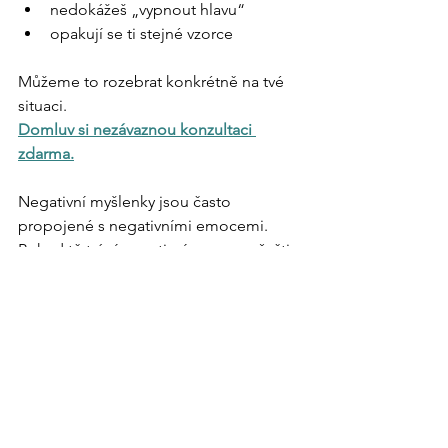
nedokážeš „vypnout hlavu“
opakují se ti stejné vzorce
Můžeme to rozebrat konkrétně na tvé 
situaci.
Domluv si nezávaznou konzultaci 
zdarma.
Negativní myšlenky jsou často 
propojené s negativními emocemi. 
Pokud tě trápí negativní emoce, přečti 
si také článek o tom,
 jak je zvládat.
Osobní růst a mindset