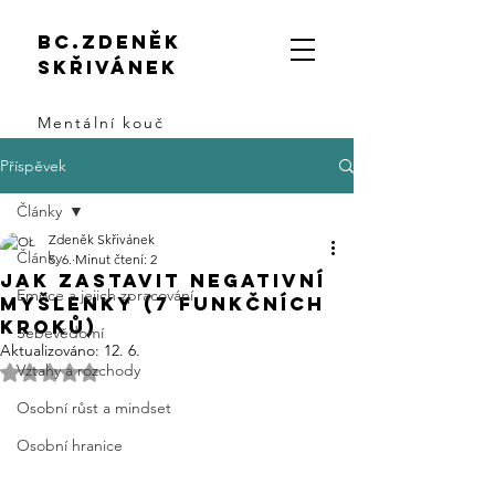
Bc.zdeněk
skřivánek
Mentální kouč
Příspěvek
Články
Zdeněk Skřivánek
Články
5. 6.
Minut čtení: 2
Jak zastavit negativní
Emoce a jejich zpracování
myšlenky (7 funkčních
kroků)
Sebevědomí
Aktualizováno:
12. 6.
Vztahy a rozchody
Hodnoceno NaN z 5 hvězdiček.
Osobní růst a mindset
Osobní hranice