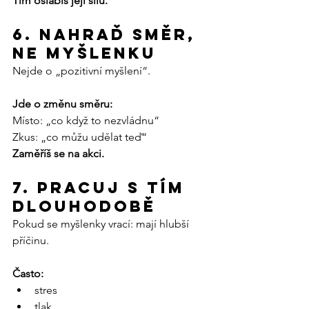
Tím oslabíš její sílu.
6. Nahraď směr, 
ne myšlenku
Nejde o „pozitivní myšlení“.
Jde o změnu směru:
Místo: „co když to nezvládnu“
Zkus: „co můžu udělat teď“
Zaměříš se na akci.
7. Pracuj s tím 
dlouhodobě
Pokud se myšlenky vrací: mají hlubší 
příčinu.
Často:
stres
tlak