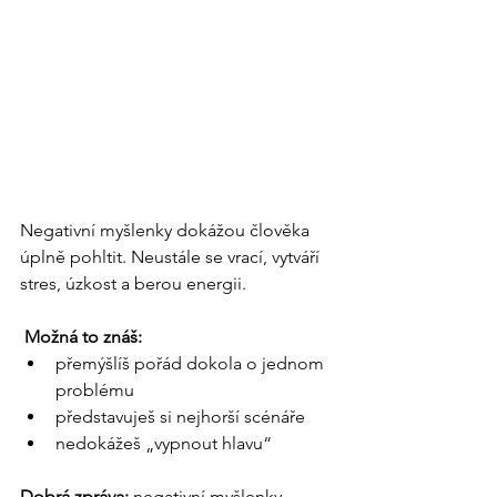
Negativní myšlenky dokážou člověka 
úplně pohltit. Neustále se vrací, vytváří 
stres, úzkost a berou energii.
 Možná to znáš:
přemýšlíš pořád dokola o jednom 
problému
představuješ si nejhorší scénáře
nedokážeš „vypnout hlavu“
Dobrá zpráva: 
negativní myšlenky 