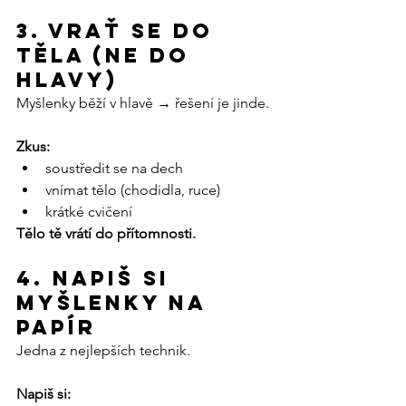
3. Vrať se do 
těla (ne do 
hlavy)
Myšlenky běží v hlavě → řešení je jinde.
Zkus:
soustředit se na dech
vnímat tělo (chodidla, ruce)
krátké cvičení
Tělo tě vrátí do přítomnosti.
4. Napiš si 
myšlenky na 
papír
Jedna z nejlepších technik.
Napiš si: