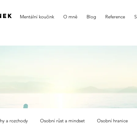
nek
Mentální koučink
O mně
Blog
Reference
S
hy a rozchody
Osobní růst a mindset
Osobní hranice