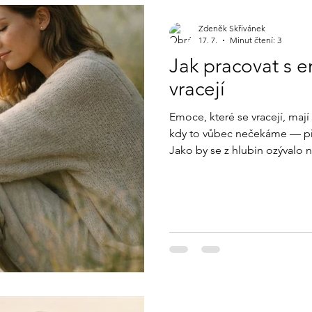
Zdeněk Skřivánek
17. 7.
Minut čtení: 3
Jak pracovat s 
vracejí
Emoce, které se vracejí, mají 
kdy to vůbec nečekáme — při 
Jako by se z hlubin ozývalo 
neuměli prožít. A tak se vrací
dokončily, uzdravily, uvolnily. V tomto článku se podíváme na t
proč se některé emoce vracejí
pracovat tak, aby nás posou