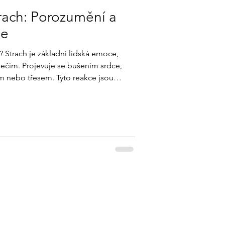
trach: Porozumění a
ie
? Strach je základní lidská emoce,
pečím. Projevuje se bušením srdce,
 nebo třesem. Tyto reakce jsou
smu přežití – připravují tělo na boj
rach může pomoci vyhnout se
ný nebo dlouhodobý, může ovlivnit
aždodenní život. Postupem času se
olávají strach. Jako děti s