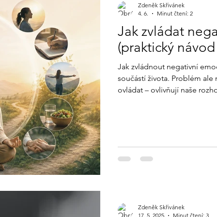
Zdeněk Skřivánek
4. 6.
Minut čtení: 2
Jak zvládat neg
(praktický návod
Jak zvládnout negativní emo
součástí života. Problém ale 
ovládat – ovlivňují naše roz
Dobrá zpráva je, že existují 
V tomto článku se dozvíš: pro
okamžitě zklidnit jak s nim
postup, který můžeš použít h
emoce? Negativní emoce (str
Zdeněk Skřivánek
17. 5. 2025
Minut čtení: 3