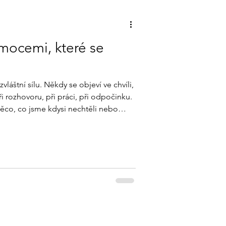
emocemi, které se
zvláštní sílu. Někdy se objeví ve chvíli,
rozhovoru, při práci, při odpočinku.
něco, co jsme kdysi nechtěli nebo
. Ne proto, aby nás trápily, ale aby nás
o,
, co nám tím chtějí říct a jak s nimi
valy vpřed — ne zpět