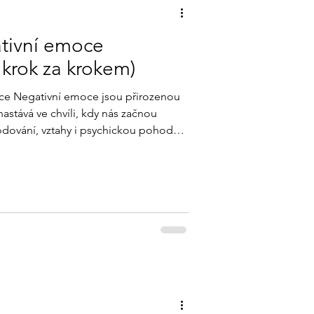
ativní emoce
 krok za krokem)
ce Negativní emoce jsou přirozenou
nastává ve chvíli, kdy nás začnou
hodování, vztahy i psychickou pohodu.
konkrétní způsoby, jak s nimi pracovat.
č negativní emoce vznikají jak je
i pracovat dlouhodobě jednoduchý
ned dnes Proč vznikají negativní
es, vztek