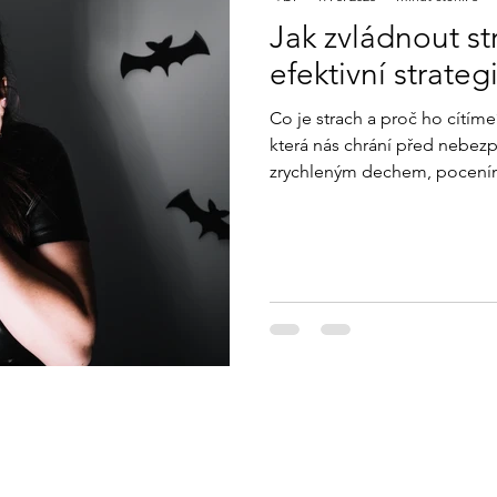
Jak zvládnout s
efektivní strateg
Co je strach a proč ho cítíme
která nás chrání před nebez
zrychleným dechem, pocením
součástí přirozeného mechani
nebo útěk. Přestože nám st
hrozbám, pokud je příliš sil
naši psychickou pohodu a k
mění podněty, které v nás vyv